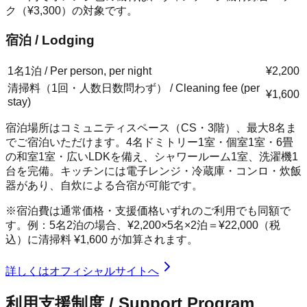
ク（¥3,300）の対象です。
宿泊 / Lodging
1名1泊 / Per person, per night
¥2,200
清掃料（1回・人数日数問わず） / Cleaning fee (per
¥1,600
stay)
宿泊場所はコミュニティスペース（CS・3階）、最大8名ま
でご宿泊いただけます。4名ドミトリー1室・個室1室・6畳
の和室1室・広いLDKを備え、シャワールーム1室、洗濯機1
台を完備。キッチンには電子レンジ・冷蔵庫・コンロ・炊飯
器があり、自炊による合宿が可能です。
※宿泊費は通常価格・支援価格いずれのご利用でも同額で
す。例：5名2泊の場合、
¥2,200
×5名×2泊＝
¥22,000
（税
込）に清掃料
¥1,600
が加算されます。
詳しくはオフィシャルサイトへ
利用支援制度 / Support Program