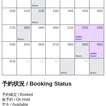
Booked
Booked
Maint.
Booked
10日
11日
12日
13日
14日
15日
16日
Booked
Maint.
Booked
Booked
Booked
17日
18日
19日
20日
21日
22日
23日
AVMS
Maint.
Booked
Booked
Booked
Event
24日
25日
26日
27日
28日
29日
30日
AVMS
Booked
Booked
Maint.
Event
31日
1日
2日
3日
4日
5日
6日
Booked
Booked
Maint.
Booked
Maint.
予約状況 / Booking Status
予約確定 / Booked
仮予約 / On Hold
空き / Available